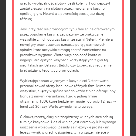
grać to wypłacalność slotów. Jeśli kolejny Twój depozyt
został zjedzony na slotach przez mało znane kasyno,
spróbuj gry w Netent a z pewnością poczujesz dużą
różnicę.
Jeśli przyjrzeć się promocjom typu free spins oferowanym
przez popularne kasyna, zauważymy, że praktycznie
wszystkie z nich dotyczą kasyn ze stajni Netent. Premiera
nowej gry prawie zawsze oznacza porcję darmowych
spinów które oczywiście mogą zostać zamienione na
prawdziwe wygrane. Warto więc posiadać konta w
najpopularniejszych kasynach korzystających z gier tej
sieci takich jak Betsson, Betclic czy Expekt aby regularnie
brać udział w tego typu promocjach.
Wybierając bonus w jednym z kasyn sieci Netent warto
przeanalizować oferty bonusowe różnych firm. Mimo, że
wszystkie je łączy wspólna sieć to każda z nich oferuje inny
bonus z innymi warunkami. I tak w jednej firmie
otrzymamy 100€ które będziemy musieli obrócić 12 razy w
innej zaś 30 razy. Warto zwrócić na to uwagę.
Ciekawą rzeczą jakiej nie znajdziemy w innych sieciach są
turnieje kasynowe. Udział w nich jest darmowy lub wymaga
uiszczenia wpisowego. Zasady są niezwykle proste - im
lepszy wynik w grach osiągniesz tym wyższe miejsce w