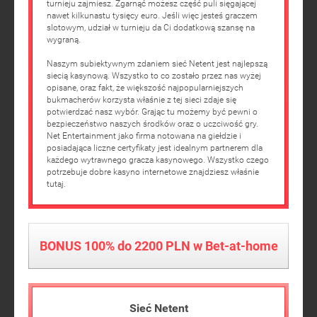
turnieju zajmiesz. Zgarnąć możesz część puli sięgającej
nawet kilkunastu tysięcy euro. Jeśli więc jesteś graczem
slotowym, udział w turnieju da Ci dodatkową szansę na
wygraną.
Naszym subiektywnym zdaniem sieć Netent jest najlepszą
siecią kasynową. Wszystko to co zostało przez nas wyżej
opisane, oraz fakt, że większość najpopularniejszych
bukmacherów korzysta właśnie z tej sieci zdaje się
potwierdzać nasz wybór. Grając tu możemy być pewni o
bezpieczeństwo naszych środków oraz o uczciwość gry.
Net Entertainment jako firma notowana na giełdzie i
posiadająca liczne certyfikaty jest idealnym partnerem dla
każdego wytrawnego gracza kasynowego. Wszystko czego
potrzebuje dobre kasyno internetowe znajdziesz właśnie
tutaj.
BONUS 100% do 2200 PLN w Bet-at-home
Sieć Netent