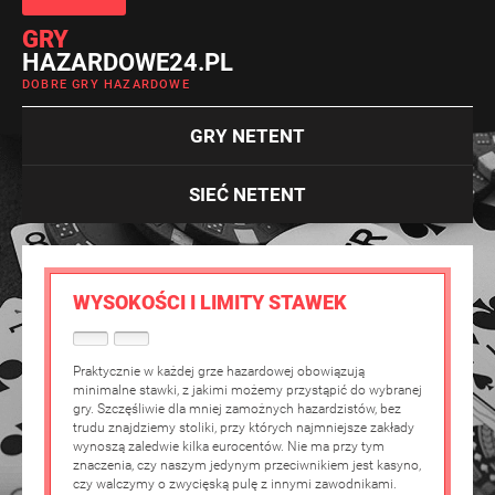
GRY
HAZARDOWE24.PL
DOBRE GRY HAZARDOWE
GRY NETENT
SIEĆ NETENT
WYSOKOŚCI I LIMITY STAWEK
Praktycznie w każdej grze hazardowej obowiązują
minimalne stawki, z jakimi możemy przystąpić do wybranej
gry. Szczęśliwie dla mniej zamożnych hazardzistów, bez
trudu znajdziemy stoliki, przy których najmniejsze zakłady
wynoszą zaledwie kilka eurocentów. Nie ma przy tym
znaczenia, czy naszym jedynym przeciwnikiem jest kasyno,
czy walczymy o zwycięską pulę z innymi zawodnikami.